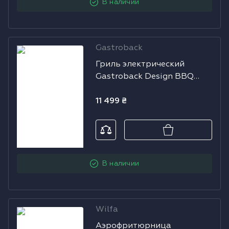
В наличии
Gastroback
Гриль
Гриль электрический
электрический
Gastroback Design BBQ
Gastroback
Advanced Smart 42542
Design BBQ
11 499
₴
Advanced Smart
42542
В наличии
Wilfa
Аэрофритюрница
Аэрофритюрница
электрическая