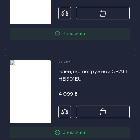
Mix & Soup
40987
В наличии
Graef
Блендер
Блендер погружной GRAEF
погружной
HB501EU
GRAEF
HB501EU
4 099
₴
В наличии