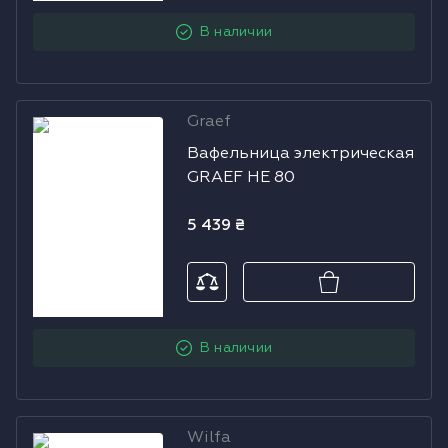
Холодильники
В наличии
Духовые шкафы
Паровые шкафы
Graef
Вафельница
Вафельница электрическая
электрическая
Микроволновые печи
GRAEF HE 80
GRAEF HE 80
Выдвижные ящики
5 439
₴
Вакууматоры
Кофемашины
В наличии
Аксессуары к крупной бытовой технике
Поверхности со встроенной вытяжкой
Wilfa
Вафельница