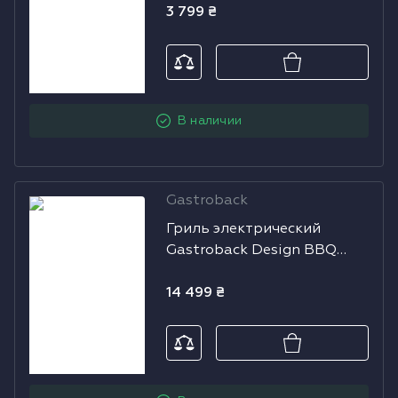
3 799
₴
В наличии
Gastroback
Гриль
Гриль электрический
электрический
Gastroback Design BBQ
Gastroback
Advanced Control 42539
Design BBQ
14 499
₴
Advanced
Control 42539