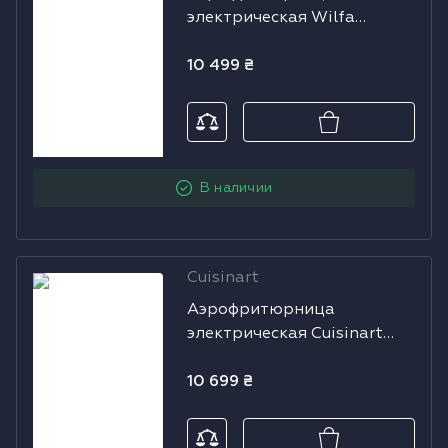
электрическая Wilfa
Wilfa Dualfry
Dualfry Split AFD-80
Split AFD-80
10 499
₴
В наличии
Cuisinart
Аэрофритюрница
Аэрофритюрница
электрическая
электрическая Cuisinart
Cuisinart AIR-
AIR-TWIN AFD10OBLE
TWIN
10 699
₴
AFD10OBLE