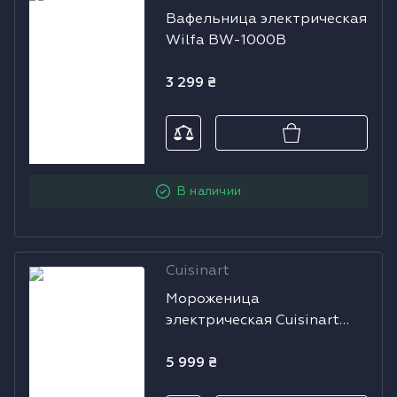
Вафельница электрическая
электрическая
Водонагреватели
Wilfa BW-1000B
Wilfa BW-
1000B
Сушильные машины
3 299
₴
В наличии
Cuisinart
Мороженица
Мороженица
электрическая
электрическая Cuisinart
Cuisinart
ICE30BCE
ICE30BCE
5 999
₴