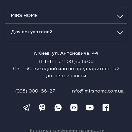
Холодильники
MIRS HOME
Духовые шкафы
Для покупателей
Паровые шкафы
Микроволновые печи
г. Киев, ул. Антоновича, 44
ПН–ПТ
:
с
11:00
до
18:00
Выдвижные ящики
СБ
-
ВС
:
виходний или по предварительной
договоренности
Вакууматоры
(095) 000-56-27
info@mirshome.com.ua
Кофемашины
Аксессуары к крупной бытовой технике
Поверхности со встроенной вытяжкой
Политика конфиденциальности