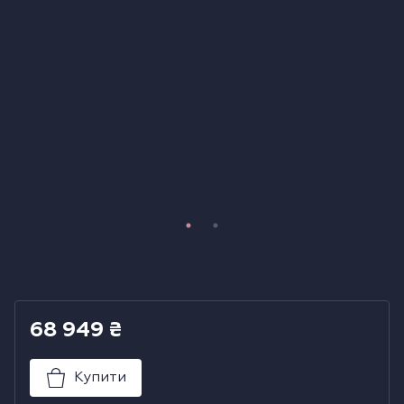
Холодильники
Духові шафи
Парові шафи
Мікрохвильові печі
Висувні ящики
Вакууматори
Кавоварки
68 949
₴
Аксесуари до великої побутової техніки
Купити
Поверхні з вбудованою витяжкою