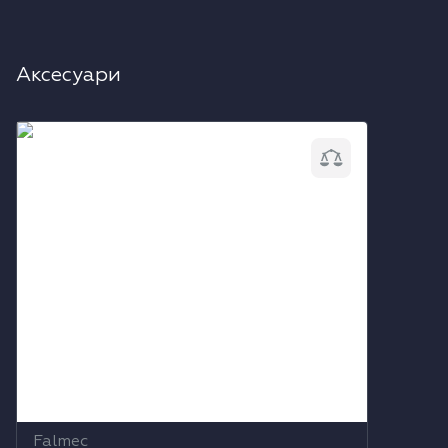
Аксесуари
Гриль для індукційних варильних
поверхонь Falmec KACL.1017
Falmec