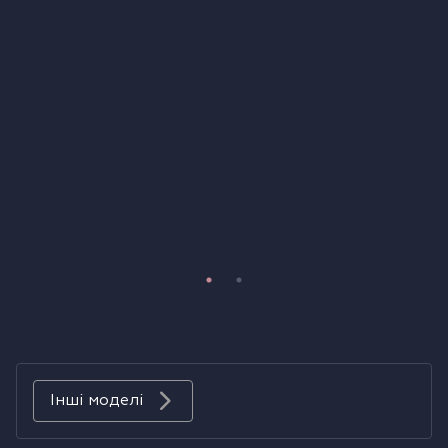
Холодильники
Духові шафи
Парові шафи
Мікрохвильові печі
Висувні ящики
Вакууматори
Кавоварки
Аксесуари до великої побутової техніки
Інші моделі
Поверхні з вбудованою витяжкою