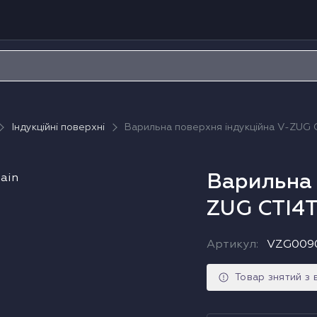
Індукційні поверхні
Варильна поверхня індукційна V-ZUG
Варильна 
ZUG CTI4
Артикул
:
VZG009
Товар знятий з