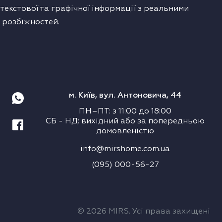
екстової та графічної інформації з реальними
 розбіжностей.
м. Київ, вул. Антоновича, 44
ПН–ПТ
:
з
11:00
до
18:00
СБ
-
НД
:
вихідний або за попередньою
домовленістю
info@mirshome.com.ua
(095) 000-56-27
© 2026 MIRS. Усі права захищені