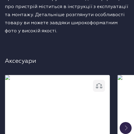
про пристрій міститься в інструкції з експлуатації
та монтажу. Детальніше розглянути особливості
товару ви можете завдяки широкоформатним
фото у високій якості.
Аксесуари
Повітряний фільтр Liebherr FreshAir
Засіб 
9881289
Liebhe