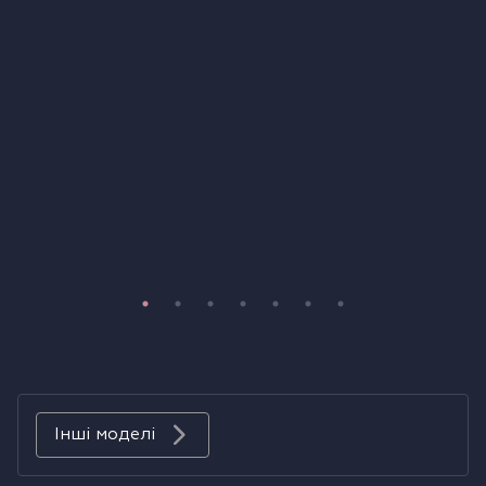
Холодильники
Духові шафи
Парові шафи
Мікрохвильові печі
Висувні ящики
Вакууматори
Кавоварки
Аксесуари до великої побутової техніки
Інші моделі
Поверхні з вбудованою витяжкою