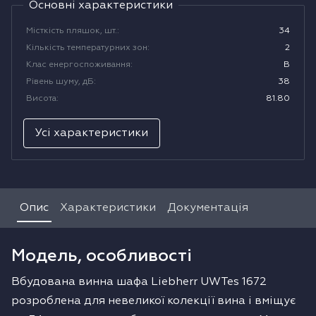
Основні характеристики
Водонагрівачі
Місткість пляшок, шт.
:
34
Кількість температурних зон
:
2
Сушильні машини
Клас енергоспоживання
:
B
Рівень шуму, дБ
:
38
Висота
:
81.80
Усі характеристики
Опис
Характеристики
Документація
Модель, особливості
Вбудована винна шафа Liebherr UWTes 1672
розроблена для невеликої колекції вина і вміщує