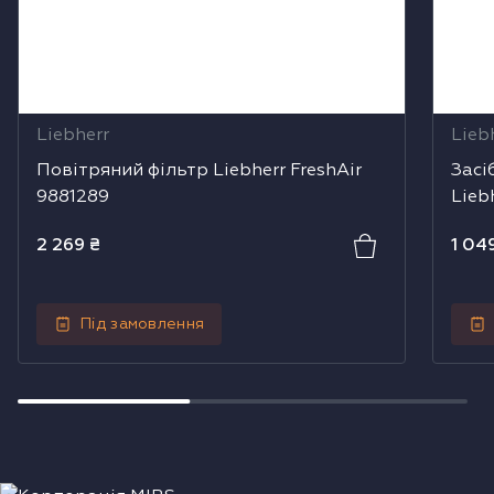
Liebherr
Lieb
Повітряний фільтр Liebherr FreshAir
Засі
9881289
Lieb
2 269
₴
1 04
Під замовлення