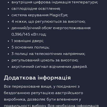
внутрішня цифрова індикація температури;
світлодіодне освітлення;
система керування MagicEye;
4 ніжки, що регулюються за висотою;
денний/річний обсяг енергоспоживання:
0,396/145 кВт.год;
1 зовнішні двері;
5 основних полиць;
3 полиці на телескопічних напрямних;
регульований цоколь за висотою;
акустичний сигнал відчинених дверей.
Додаткова інформація
Все перераховане вище, у поєднанні з
бездоганною репутацією австрійського
виробника, дозволяє бути впевненим у
правильності вибору. Вся необхідна інформація