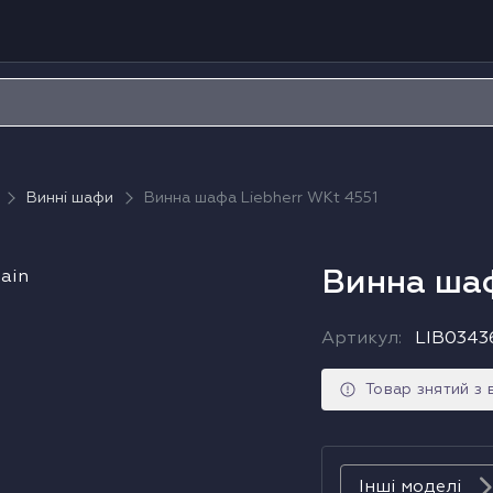
Винні шафи
Винна шафа Liebherr WKt 4551
Винна шаф
Артикул
:
LIB0343
Товар знятий з
Інші моделі