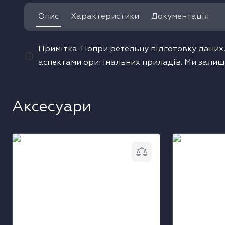
Опис
Характеристики
Документація
одонагрівачі
ушильні машини
Примітка. Попри ретельну підготовку даних,
аспектами оригінальних приладів. Ми залиш
Аксесуари
Дерев'яна полиця Liebherr 9881261
Повітряний 
FreshAir 988