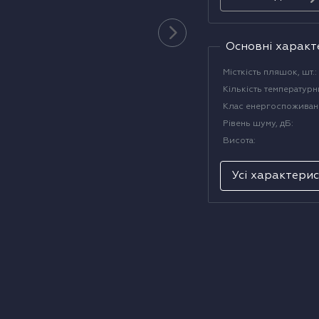
Основні характ
Місткість пляшок, шт.
:
Кількість температурн
Клас енергоспоживан
Рівень шуму, дБ
:
Висота
:
Усі характери