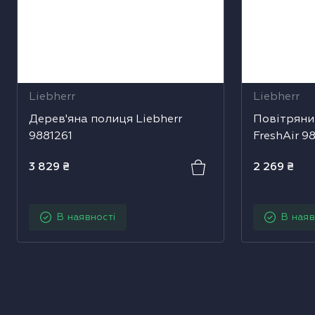
Liebherr
Liebherr
Дерев'яна полиця Liebherr
Повітряний
9881261
FreshAir 9
3 829
₴
2 269
₴
В наявності
В наяв