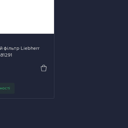
 фільтр Liebherr
881291
ності