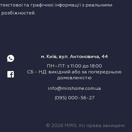
екстової та графічної інформації з реальними
 розбіжностей.
м. Київ, вул. Антоновича, 44
ПН–ПТ
:
з
11:00
до
18:00
СБ
-
НД
:
вихідний або за попередньою
домовленістю
info@mirshome.com.ua
(095) 000-56-27
© 2026 MIRS. Усі права захищені