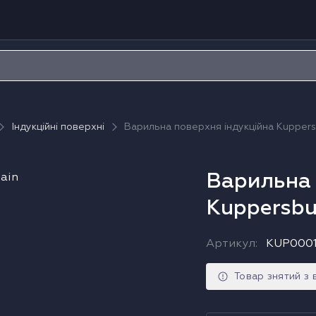
Індукційні поверхні
Варильна поверхня індукційна Kupper
Варильна 
Kuppersb
Артикул
:
KUP000
Товар знятий з